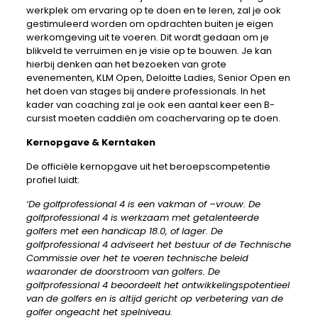
werkplek om ervaring op te doen en te leren, zal je ook
gestimuleerd worden om opdrachten buiten je eigen
werkomgeving uit te voeren. Dit wordt gedaan om je
blikveld te verruimen en je visie op te bouwen. Je kan
hierbij denken aan het bezoeken van grote
evenementen, KLM Open, Deloitte Ladies, Senior Open en
het doen van stages bij andere professionals. In het
kader van coaching zal je ook een aantal keer een B-
cursist moeten caddiën om coachervaring op te doen.
Kernopgave & Kerntaken
De officiële kernopgave uit het beroepscompetentie
profiel luidt:
‘De golfprofessional 4 is een vakman of –vrouw. De
golfprofessional 4 is werkzaam met getalenteerde
golfers met een handicap 18.0, of lager. De
golfprofessional 4 adviseert het bestuur of de Technische
Commissie over het te voeren technische beleid
waaronder de doorstroom van golfers. De
golfprofessional 4 beoordeelt het ontwikkelingspotentieel
van de golfers en is altijd gericht op verbetering van de
golfer ongeacht het spelniveau.