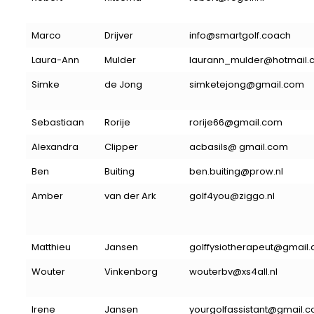
Marco
Drijver
info@smartgolf.coach
Laura-Ann
Mulder
laurann_mulder@hotmail.
Simke
de Jong
simketejong@gmail.com
Sebastiaan
Rorije
rorije66@gmail.com
Alexandra
Clipper
acbasils@ gmail.com
Ben
Buiting
ben.buiting@prow.nl
Amber
van der Ark
golf4you@ziggo.nl
Matthieu
Jansen
golffysiotherapeut@gmail
Wouter
Vinkenborg
wouterbv@xs4all.nl
Irene
Jansen
yourgolfassistant@gmail.