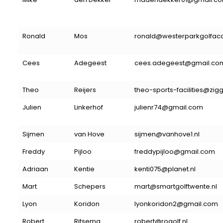
Ronald
Mos
ronald@westerparkgolfac
Cees
Adegeest
cees.adegeest@gmail.co
Theo
Reijers
theo-sports-facilities@zigg
Julien
Linkerhof
julienr74@gmail.com
Sijmen
van Hove
sijmen@vanhove1.nl
Freddy
Pijloo
freddypijloo@gmail.com
Adriaan
Kentie
kenti075@planet.nl
Mart
Schepers
mart@smartgolftwente.nl
Lyon
Koridon
lyonkoridon2@gmail.com
Robert
Ritsema
robert@rogolf.nl