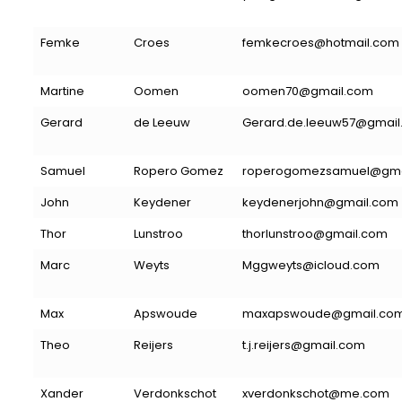
Femke
Croes
femkecroes@hotmail.com
Martine
Oomen
oomen70@gmail.com
Gerard
de Leeuw
Gerard.de.leeuw57@gmail
Samuel
Ropero Gomez
roperogomezsamuel@gma
John
Keydener
keydenerjohn@gmail.com
Thor
Lunstroo
thorlunstroo@gmail.com
Marc
Weyts
Mggweyts@icloud.com
Max
Apswoude
maxapswoude@gmail.co
Theo
Reijers
t.j.reijers@gmail.com
Xander
Verdonkschot
xverdonkschot@me.com