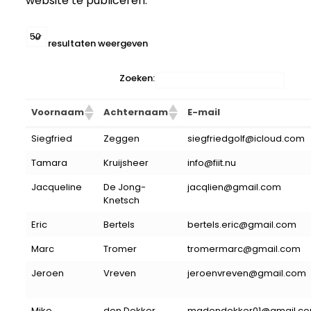
website te publiceren.
resultaten weergeven
Zoeken:
Voornaam
Achternaam
E-mail
Siegfried
Zeggen
siegfriedgolf@icloud.com
Tamara
Kruijsheer
info@fiit.nu
Jacqueline
De Jong-
jacqlien@gmail.com
Knetsch
Eric
Bertels
bertels.eric@gmail.com
Marc
Tromer
tromermarc@gmail.com
Jeroen
Vreven
jeroenvreven@gmail.com
Mike
den Dekker
madendekker01@gmail.c