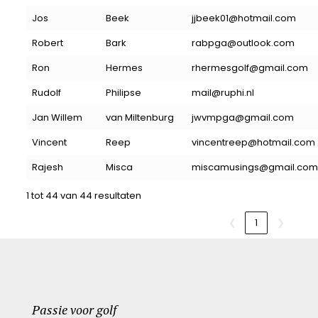
Jos
Beek
jjbeek01@hotmail.com
Robert
Bark
rabpga@outlook.com
Ron
Hermes
rhermesgolf@gmail.com
Rudolf
Philipse
mail@ruphi.nl
Jan Willem
van Miltenburg
jwvmpga@gmail.com
Vincent
Reep
vincentreep@hotmail.com
Rajesh
Misca
miscamusings@gmail.com
1 tot 44 van 44 resultaten
❮
1
❯
Passie voor golf