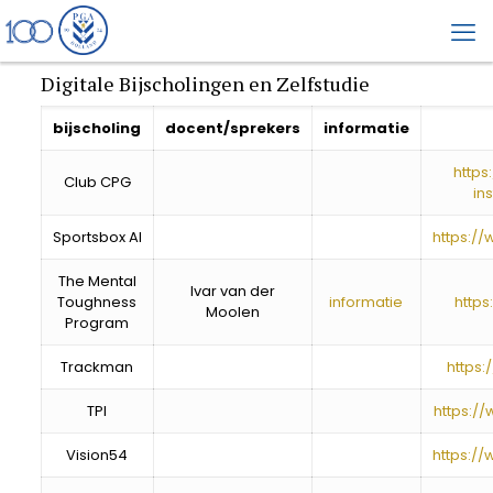
Digitale Bijscholingen en Zelfstudie
bijscholing
docent/sprekers
informatie
https
Club CPG
in
Sportsbox AI
https:/
The Mental
Ivar van der
Toughness
informatie
https
Moolen
Program
Trackman
https:
TPI
https://
Vision54
https:/