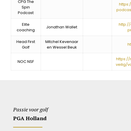
CPG The
https
Spin
podcas
Podcast
Elite
http:
Jonathan Wallet
coaching
p
Head First
Mitchel Kevenaar
h
Golf
en Wessel Beuk
https:/
NOC NSF
veilig/
Passie voor golf
PGA Holland