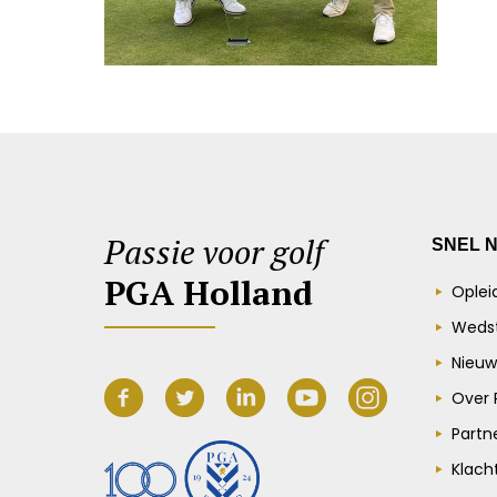
Passie voor golf
SNEL 
PGA Holland
Oplei
Wedst
Nieuw
Over 
Partn
Klach