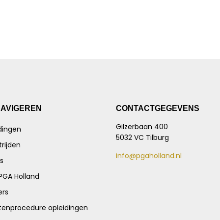
NAVIGEREN
CONTACTGEGEVENS
Gilzerbaan 400
dingen
5032 VC Tilburg
rijden
info@pgaholland.nl
s
PGA Holland
ers
tenprocedure opleidingen