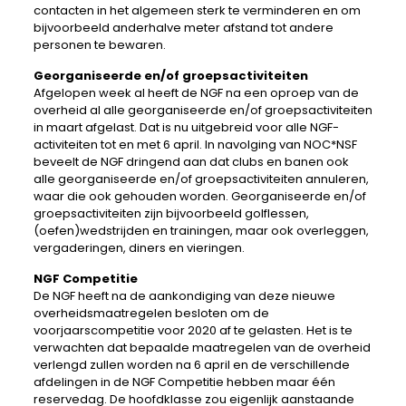
contacten in het algemeen sterk te verminderen en om
bijvoorbeeld anderhalve meter afstand tot andere
personen te bewaren.
Georganiseerde en/of groepsactiviteiten
Afgelopen week al heeft de NGF na een oproep van de
overheid al alle georganiseerde en/of groepsactiviteiten
in maart afgelast. Dat is nu uitgebreid voor alle NGF-
activiteiten tot en met 6 april. In navolging van NOC*NSF
beveelt de NGF dringend aan dat clubs en banen ook
alle georganiseerde en/of groepsactiviteiten annuleren,
waar die ook gehouden worden. Georganiseerde en/of
groepsactiviteiten zijn bijvoorbeeld golflessen,
(oefen)wedstrijden en trainingen, maar ook overleggen,
vergaderingen, diners en vieringen.
NGF Competitie
De NGF heeft na de aankondiging van deze nieuwe
overheidsmaatregelen besloten om de
voorjaarscompetitie voor 2020 af te gelasten. Het is te
verwachten dat bepaalde maatregelen van de overheid
verlengd zullen worden na 6 april en de verschillende
afdelingen in de NGF Competitie hebben maar één
reservedag. De hoofdklasse zou eigenlijk aanstaande