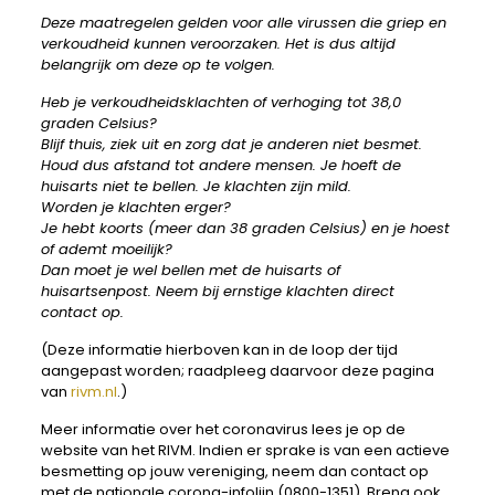
Deze maatregelen gelden voor alle virussen die griep en
verkoudheid kunnen veroorzaken. Het is dus altijd
belangrijk om deze op te volgen.
Heb je verkoudheidsklachten of verhoging tot 38,0
graden Celsius?
Blijf thuis, ziek uit en zorg dat je anderen niet besmet.
Houd dus afstand tot andere mensen. Je hoeft de
huisarts niet te bellen. Je klachten zijn mild.
Worden je klachten erger?
Je hebt koorts (meer dan 38 graden Celsius) en je hoest
of ademt moeilijk?
Dan moet je wel bellen met de huisarts of
huisartsenpost. Neem bij ernstige klachten direct
contact op.
(Deze informatie hierboven kan in de loop der tijd
aangepast worden; raadpleeg daarvoor deze pagina
van
rivm.nl
.)
Meer informatie over het coronavirus lees je op de
website van het RIVM. Indien er sprake is van een actieve
besmetting op jouw vereniging, neem dan contact op
met de nationale corona-infolijn (0800-1351). Breng ook