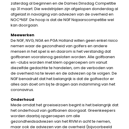
zaterdag al beginnen en de Dames Dinsdag Competitie
op 31 maart. Die wedstrijden zijn afgelopen donderdag al
afgelast in navolging van adviezen van de overheid en
NOC*NSF. De hoop is dat de NGF Najaarscompetitie wel
kan doorgaan.
Meewerken
De NGF, NVG, NGA en PGA Holland willen geen enkel risico
nemen waar de gezondheid van golfers en andere
mensen in het spel is en daarom is het verstandig dat
golfbanen vooralsnog gesloten worden. Alle golfbanen
en -clubs worden met klem opgeroepen om vanuit
diezelfde gedachte te handelen, om de verboden van
de overheid na te leven en de adviezen op te volgen. De
NGF benadrukt dat het belangrijk is dat de golfsector er
alles aan doet om bij te dragen aan indamming van het
coronavirus.
Onderhoud
Mede omdat het groeiseizoen begint is het belangrijk dat
het onderhoud van golfbanen doorgaat. Greenkeepers
worden daarbij opgeroepen om alle
gezondheidsadviezen van het RIVM in acht te nemen,
maar ook de adviezen van de overheid (bijvoorbeeld