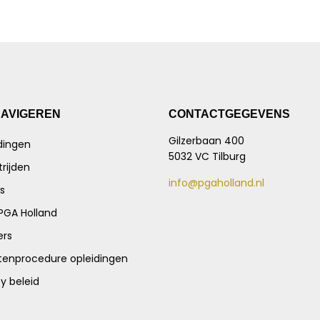
NAVIGEREN
CONTACTGEGEVENS
Gilzerbaan 400
dingen
5032 VC Tilburg
rijden
info@pgaholland.nl
s
PGA Holland
ers
tenprocedure opleidingen
cy beleid