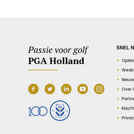
Passie voor golf
SNEL 
PGA Holland
Oplei
Wedst
Nieuw
Over 
Partn
Klach
Priva